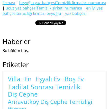
firması
|
beyoğlu yaz bahçesiTemizlik firmaları numarası
|
ucuz yaz bahçesiTemizlik şirketi numarası
|
en iyi yaz
bahçesitemizliği firması beyoğlu
|
yaz bahçesi
Haberler
Bu bölüm boş.
Etiketler
Villa
En
Eşyalı Ev
Boş Ev
Tadilat Sonrası Temizlik
Dış Cephe
Arnavutköy Dış Cephe Temizligi
fitması