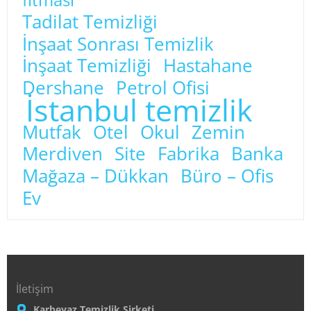
Tadilat Temizliği
İnşaat Sonrası Temizlik
İnşaat Temizliği
Hastahane
Dershane
Petrol Ofisi
İstanbul temizlik
Mutfak
Otel
Okul
Zemin
Merdiven
Site
Fabrika
Banka
Mağaza – Dükkan
Büro – Ofis
Ev
İletişim
Karbeyaz Temizlik Şirketi