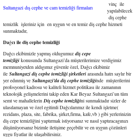
vinç ile
Sultangazi dış cephe ve cam temizliği firmaları
yapılabilecek
diş cephe
temizlik işleriniz için en uygun ve en temiz diş cephe hizmeti
sunmaktadır,
Da
cı ile diş cephe temizliği
ğ
Dağcı ekibimizle yapmış oldugumuz
diş cepe
temizliği
konusunda Sultangazi’da müşterilerimize verdigimiz
memnuniyetden aldıgımız güvenle özel, Dağcı ekibimiz
ile
Sultangazi diş cephe temizliği şirketleri
arasında hatrı saylır bir
yer edınmiş ve
Sultangazi’da diş cephe temizliği
nde müşterilerini
profosyonel kadrosu ve kaliteli hizmet politikası ile zamanının
teknolojik gelişmelerini takip eden Kar Beyaz Sultangazi’un tüm
semt ve mahallelerin
Diş cephe temizliği
ni sunmaktadır sizler de
ulasılamayan ve özel egitimli Dağcılarımız ile kendi işletme(
rezidans, plaza, site, fabrika, şirket,firma, kafe,vb ) gibi yerlerinizin
diş cepe temizliğini yaptırmak istiyorsanız ve nasıl yaptıracagınızı
düşünüyorsanız bizimle iletişime geçebilir ve en uygun çözünleri
uygu fiyatlar ile ulaşabilirsiniz.