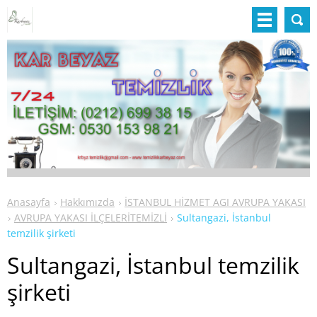
Anasayfa
Hakkımızda
İSTANBUL HİZMET AGI AVRUPA YAKASI
AVRUPA YAKASI İLÇELERİTEMİZLİ
Sultangazi, İstanbul
temzilik şirketi
Sultangazi, İstanbul temzilik
şirketi