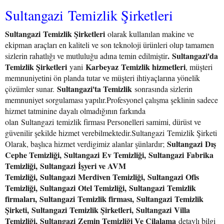
Sultangazi Temizlik Şirketleri
Sultangazi Temizlik Şirketleri
olarak kullanılan makine ve
ekipman araçları en kaliteli ve son teknoloji ürünleri olup tamamen
. Sultangazi'da
sizlerin rahatlığı ve mutluluğu adına temin edilmiştir
Temizlik Şirketleri
Karbeyaz Temizlik hizmetleri
yani
, müşteri
memnuniyetini ön planda tutar ve müşteri ihtiyaçlarına yönelik
Sultangazi'ta Temizlik
çözümler sunar.
sonrasında sizlerin
memnuniyet sorgulaması yapılır.Profesyonel çalışma şeklinin sadece
hizmet tatminine dayalı olmadığının farkında
olan Sultangazi temizlik firması Personelleri samimi, dürüst ve
güvenilir şekilde hizmet verebilmektedir.Sultangazi Temizlik Şirketi
Sultangazi Dış
Olarak, başlıca hizmet verdigimiz alanlar şünlardır;
Cephe Temizliği, Sultangazi Ev Temizliği, Sultangazi Fabrika
Temizliği, Sultangazi İşyeri ve AVM
Temizliği, Sultangazi Merdiven Temizliği, Sultangazi Ofis
Temizliği, Sultangazi Otel Temizliği, Sultangazi Temizlik
firmaları, Sultangazi Temizlik firması, Sultangazi Temizlik
Şirketi, Sultangazi Temizlik Şirketleri, Sultangazi Villa
Temizliği, Sultangazi Zemin Temizliği Ve Cilalama
detaylı bilgi