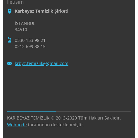
İletişim
Karbeyaz Temizlik Şirketi
İSTANBUL
34510
0530 153 98 21
0212 699 38 15
krbyz.te
mizlik@g
mail.com
KAR BEYAZ TEMİZLİK © 2013-2020 Tüm Hakları Saklıdır.
Webnode
tarafından desteklenmiştir.