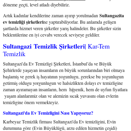
döneme geçti, level atladı diyebiliriz.
Sultangazita
Artık kadınlar kendilerine zaman ayırıp yorulmadan
ev temizliği şirketleri
ne yaptırabiliyorlar. Bu anlamda gelişen
şartlarda hizmet veren şirketler yarış halindeler. Bu şirketler sizin
beklentilerine en iyi cevabı verecek seviyeye geldiler.
Sultangazi Temizlik Şirketleri
| Kar-Tem
Temizlik
Sultangazi'da Ev Temizligi Şirketleri, İstanbul’da ve Büyük
Şehirlerde yaşayan insamların en büyük sorunlarından biri olmaya
başlamiş ve gerek iş hayatının yogunlugu, gerekse bu yogunlugun
getirmiş oldugu yorgunlugun ve halsizlikten dolayı ev temizligine
zaman ayıramayan insanların, hem hijyenik, hem de uyfun fiyatlara
yaşam alanlarımiz olan ve alemizin sıcak yuvasını olan evlerin
temizligine önem vermekteyiz.
Sultangazi'da Ev Temizligini Nası Yapıyoruz?
Karbeyaz Temizlik firması Sultangazi'da Ev temizligini, Evin
durumuna göre (Evin Büyüklügü, arzu edilen hizmetin çeşidi)