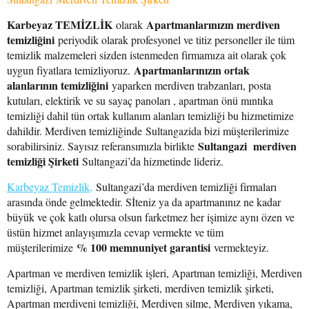
Karbeyaz TEMİZLİK
Apartmanlarınızın merdiven
olarak
temizliğini
periyodik olarak profesyonel ve titiz personeller ile tüm
temizlik malzemeleri sizden istenmeden firmamıza ait olarak çok
Apartmanlarınızın ortak
uygun fiyatlara temizliyoruz.
alanlarının temizliğini
yaparken merdiven trabzanları, posta
kutuları, elektirik ve su sayaç panoları , apartman önü mıntıka
temizliği dahil tün ortak kullanım alanları temizliği bu hizmetimize
dahildir. Merdiven temizliğinde Sultangazida bizi müşterilerimize
Sultangazi merdiven
sorabilirsiniz. Sayısız referansımızla birlikte
temizliği Şirketi
Sultangazi’da hizmetinde lideriz.
Karbeyaz Temizlik,
Sultangazi’da merdiven temizliği firmaları
arasında önde gelmektedir. Sİteniz ya da apartmanınız ne kadar
büyük ve çok katlı olursa olsun farketmez her işimize aynı özen ve
üstün hizmet anlayışımızla cevap vermekte ve tüm
% 100 memnuniyet garantisi
müşterilerimize
vermekteyiz.
Apartman ve merdiven temizlik işleri, Apartman temizliği, Merdiven
temizliği, Apartman temizlik şirketi, merdiven temizlik şirketi,
Apartman merdiveni temizliği, Merdiven silme, Merdiven yıkama,