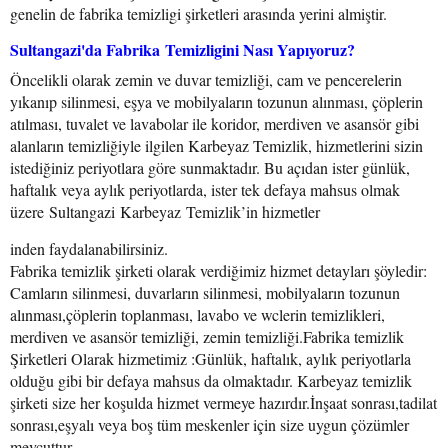
genelin de fabrika temizligi şirketleri arasında yerini almiştir.
Sultangazi'da Fabrika Temizligini Nası Yapıyoruz?
Öncelikli olarak zemin ve duvar temizliği, cam ve pencerelerin
yıkanıp silinmesi, eşya ve mobilyaların tozunun alınması, çöplerin
atılması, tuvalet ve lavabolar ile koridor, merdiven ve asansör gibi
alanların temizliğiyle ilgilen Karbeyaz Temizlik, hizmetlerini sizin
istediğiniz periyotlara göre sunmaktadır. Bu açıdan ister günlük,
haftalık veya aylık periyotlarda, ister tek defaya mahsus olmak
üzere Sultangazi Karbeyaz Temizlik’in hizmetler
inden faydalanabilirsiniz.
Fabrika temizlik şirketi olarak verdiğimiz hizmet detayları şöyledir:
Camların silinmesi, duvarların silinmesi, mobilyaların tozunun
alınması,çöplerin toplanması, lavabo ve wclerin temizlikleri,
merdiven ve asansör temizliği, zemin temizliği.Fabrika temizlik
Şirketleri Olarak hizmetimiz :Günlük, haftalık, aylık periyotlarla
olduğu gibi bir defaya mahsus da olmaktadır. Karbeyaz temizlik
şirketi size her koşulda hizmet vermeye hazırdır.İnşaat sonrası,tadilat
sonrası,eşyalı veya boş tüm meskenler için size uygun çözümler
mevcuttur.