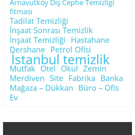
Arnavutköy Dış Cephe Temizligi
fitması
Tadilat Temizliği
İnşaat Sonrası Temizlik
İnşaat Temizliği
Hastahane
Dershane
Petrol Ofisi
İstanbul temizlik
Mutfak
Otel
Okul
Zemin
Merdiven
Site
Fabrika
Banka
Mağaza – Dükkan
Büro – Ofis
Ev