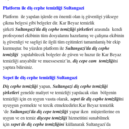
Platform ile diş cephe temizliği
Sultangazi
Platform ile yapılan işlerde en önemli olan iş güvenligi yüksege
çikma belgesi gibi belgeler dir. Kar Beyaz temizlik
şirketi
Sultangazi’da diş cephe temizliği şirketleri
arasında kendi
profosyonel ekibinin tüm dosyalarını hazırlamış ve çalişma ekibinin
iş güvenligi ve sagligi ile ilgili tüm egitimleri tamamlamiş bir ekip
kurmuştur. bu yüzden platform ile
Sultangazi’da diş cephe
temizliği
yapılabilecek bolgeler de güven ve huzur ile Kar Beyaz
temizliği arayabilir ve muesseseniz’in,
diş cepe cam temizliği
ni
yaptıra bilirsiniz.
Sepet ile diş cephe temizliği Sultangazi
Diş cephe temizliği
yapan,
Sultangazi diş cephe temizliği
şirketleri
genelde maliyet ve temizliği yapılacak olan bölgenin
temizliği için en uygun vasıta olarak,
sepet ile diş cephe temizliği
ni
uyuygun gormekte ve tercik etmektedirler.Kar Beyaz temizlik
‘de
Sultangazi’da diş cepe temizliği
yapar iken müşterilerine en
uygun ve en temiz
dişcepe temizliği
hizmetitini sunabilmek
için
sepet ile diş cephe temizliğini
küllanarak Sultangazi’da