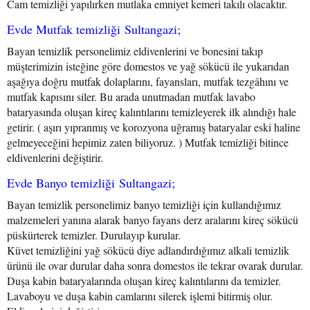
Cam temizliği yapılırken mutlaka emniyet kemeri takılı olacaktır.
Evde Mutfak temizliği Sultangazi;
Bayan temizlik personelimiz eldivenlerini ve bonesini takıp
müşterimizin isteğine göre domestos ve yağ sökücü ile yukarıdan
aşağıya doğru mutfak dolaplarını, fayansları, mutfak tezgâhını ve
mutfak kapısını siler. Bu arada unutmadan mutfak lavabo
bataryasında oluşan kireç kalıntılarını temizleyerek ilk alındığı hale
getirir. ( aşırı yıpranmış ve korozyona uğramış bataryalar eski haline
gelmeyeceğini hepimiz zaten biliyoruz. ) Mutfak temizliği bitince
eldivenlerini değiştirir.
Evde Banyo temizliği Sultangazi;
Bayan temizlik personelimiz banyo temizliği için kullandığımız
malzemeleri yanına alarak banyo fayans derz aralarını kireç sökücü
püskürterek temizler. Durulayıp kurular.
Küvet temizliğini yağ sökücü diye adlandırdığımız alkali temizlik
ürünü ile ovar durular daha sonra domestos ile tekrar ovarak durular.
Duşa kabin bataryalarında oluşan kireç kalıntılarını da temizler.
Lavaboyu ve duşa kabin camlarını silerek işlemi bitirmiş olur.