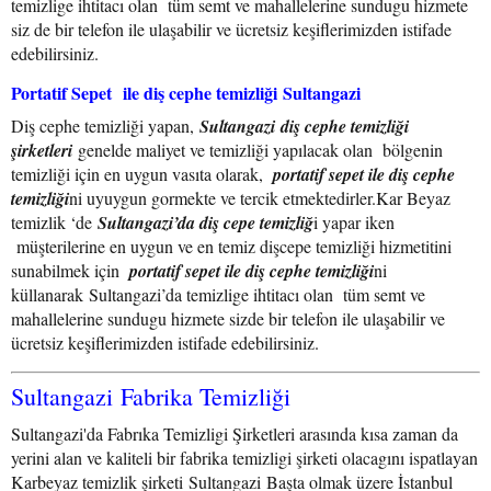
temizlige ihtitacı olan tüm semt ve mahallelerine sundugu hizmete
siz de bir telefon ile ulaşabilir ve ücretsiz keşiflerimizden istifade
edebilirsiniz.
Portatif Sepet ile diş cephe temizliği Sultangazi
Diş cephe temizliği yapan,
Sultangazi diş cephe temizliği
şirketleri
genelde maliyet ve temizliği yapılacak olan bölgenin
temizliği için en uygun vasıta olarak,
portatif sepet ile diş cephe
temizliği
ni uyuygun gormekte ve tercik etmektedirler.Kar Beyaz
temizlik ‘de
Sultangazi’da diş cepe temizliğ
i yapar iken
müşterilerine en uygun ve en temiz dişcepe temizliği hizmetitini
sunabilmek için
portatif sepet ile diş cephe temizliği
ni
küllanarak Sultangazi’da temizlige ihtitacı olan tüm semt ve
mahallelerine sundugu hizmete sizde bir telefon ile ulaşabilir ve
ücretsiz keşiflerimizden istifade edebilirsiniz.
Sultangazi Fabrika Temizliği
Sultangazi'da Fabrıka Temizligi Şirketleri arasında kısa zaman da
yerini alan ve kaliteli bir fabrika temizligi şirketi olacagını ispatlayan
Karbeyaz temizlik şirketi Sultangazi Başta olmak üzere İstanbul