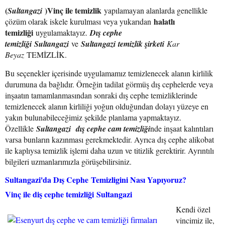
(
)Vinç ile temizlik
Sultangazi
yapılamayan alanlarda genellikle
halatlı
çözüm olarak iskele kurulması veya yukarıdan
temizliği
uygulamaktayız.
Dış cephe
temizliği Sultangazi
ve
Sultangazi temizlik şirketi
Kar
Beyaz
TEMİZLİK.
Bu seçenekler içerisinde uygulamamız temizlenecek alanın kirlilik
durumuna da bağlıdır. Örneğin tadilat görmüş dış cephelerde veya
inşaatın tamamlanmasından sonraki dış cephe temizliklerinde
temizlenecek alanın kirliliği yoğun olduğundan dolayı yüzeye en
yakın bulunabileceğimiz şekilde planlama yapmaktayız.
Özellikle
Sultangazi
dış cephe cam temizliği
nde inşaat kalıntıları
varsa bunların kazınması gerekmektedir. Ayrıca dış cephe alikobat
ile kaplıysa temizlik işlemi daha uzun ve titizlik gerektirir. Ayrıntılı
bilgileri uzmanlarımızla görüşebilirsiniz.
Sultangazi'da Dış Cephe Temizligini Nası Yapıyoruz?
Vinç ile diş cephe temizliği
Sultangazi
Kendi özel
vincimiz ile,