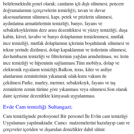
belirlemektedir.genel olarak; camların içli dışlı silinmesi, pencere
doğramalarının (çerçevelerin temizliği), tavan ve duvar
aksesuarlarının silinmesi, kapı, petek ve prizlerin silinmesi,
aydınlatma armatürlerinin temizliği, banyo, fayans ve
sebakirkoyklerinin derz arası dezenfektesi ve yüzey temizliği, duşa
kabin, küvet, lavabo ve banyo dolaplarının temizlenmesi, mutfak
ince temizliği, mutfak dolaplarının içlerinin boşaltılarak silinmesi ve
tekrar yerinde dizilmesi, dolap kapaklarının ve üstlerinin silinmesi,
davlumbazın temizliği ve filtrelerinin yağdan arındırılması, wc lerin
ince temizliği ve hijyeninin sağlanması.Tüm mobilya, dolap ve
elektronik eşyaların temizliği.Balkon, teras, kiler ve ardiye
alanlarının zeminlerinin yıkanarak ıslak-kuru vakum ile
çekilmesi.Parke, marley, mermer, sebakirkoyk, fayans ve taş
zeminlerin zemin türüne göre yıkanması veya silinmesi.Son olarak
daire içerisine dezenfekte kimyasalı uygulanması.
Evde Cam temizliği Sultangazi;
Cam temizliginde profosyonel Bir personel İle Evlin cam temizligi
Uygulaması yapılmaktadır. Camcı malzemelerini hazırlayıp cam ve
çerçeveler içeriden ve dışarıdan denizlikler dahil silinir.