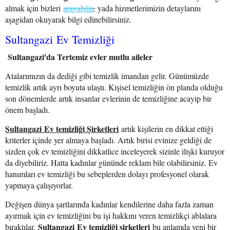
almak için bizleri
ara
yabilir
,
yada hizmetlerimizin detaylarını
aşagidan okuyarak bilgi edinebilirsiniz.
Sultangazi Ev Temizliği
Sultangazi'da Tertemiz evler mutlu aileler
Atalarımızın da dediği gibi temizlik imandan gelir. Günümüzde
temizlik artık ayrı boyuta ulaştı. Kişisel temizliğin ön planda olduğu
son dönemlerde artık insanlar evlerinin de temizliğine acayip bir
önem başladı.
Sultangazi Ev temizliği Şirketleri
artık kişilerin en dikkat ettiği
kriterler içinde yer almaya başladı. Artık birisi evinize geldiği de
sizden çok ev temizliğini dikkatlice inceleyerek sizinle ilişki kuruyor
da diyebiliriz. Hatta kadınlar gününde reklam bile olabilirsiniz. Ev
hanımları ev temizliği bu sebeplerden dolayı profesyonel olarak
yapmaya çalışıyorlar.
Değişen dünya şartlarında kadınlar kendilerine daha fazla zaman
ayırmak için ev temizliğini bu işi hakkını veren temizlikçi ablalara
Sultangazi Ev temizliği şirketleri
bıraktılar.
bu anlamda yeni bir