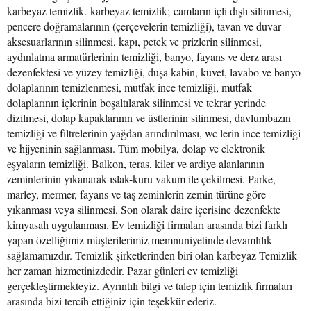
karbeyaz temizlik. karbeyaz temizlik; camların içli dışlı silinmesi,
pencere doğramalarının (çerçevelerin temizliği), tavan ve duvar
aksesuarlarının silinmesi, kapı, petek ve prizlerin silinmesi,
aydınlatma armatürlerinin temizliği, banyo, fayans ve derz arası
dezenfektesi ve yüzey temizliği, duşa kabin, küvet, lavabo ve banyo
dolaplarının temizlenmesi, mutfak ince temizliği, mutfak
dolaplarının içlerinin boşaltılarak silinmesi ve tekrar yerinde
dizilmesi, dolap kapaklarının ve üstlerinin silinmesi, davlumbazın
temizliği ve filtrelerinin yağdan arındırılması, wc lerin ince temizliği
ve hijyeninin sağlanması. Tüm mobilya, dolap ve elektronik
eşyaların temizliği. Balkon, teras, kiler ve ardiye alanlarının
zeminlerinin yıkanarak ıslak-kuru vakum ile çekilmesi. Parke,
marley, mermer, fayans ve taş zeminlerin zemin türüne göre
yıkanması veya silinmesi. Son olarak daire içerisine dezenfekte
kimyasalı uygulanması. Ev temizliği firmaları arasında bizi farklı
yapan özelliğimiz müşterilerimiz memnuniyetinde devamlılık
sağlamamızdır. Temizlik şirketlerinden biri olan karbeyaz Temizlik
her zaman hizmetinizdedir. Pazar günleri ev temizliği
gerçekleştirmekteyiz. Ayrıntılı bilgi ve talep için temizlik firmaları
arasında bizi tercih ettiğiniz için teşekkür ederiz.