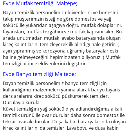
Evde Mutfak temizliği Maltepe;
Bayan temizlik personelimiz eldivenlerini ve bonesini
takıp müşterimizin isteğine göre domestos ve yağ
sökücü ile yukarıdan aşağıya doğru mutfak dolaplarını,
fayansları, mutfak tezgâhını ve mutfak kapısını siler. Bu
arada unutmadan mutfak lavabo bataryasında oluşan
kireç kalıntılarını temizleyerek ilk alındığı hale getirir. (
aşırı yıpranmış ve korozyona uğramış bataryalar eski
haline gelmeyeceğini hepimiz zaten biliyoruz. ) Mutfak
temizliği bitince eldivenlerini değiştirir.
Evde Banyo temizliği Maltepe;
Bayan temizlik personelimiz banyo temizliği için
kullandığımız malzemeleri yanına alarak banyo fayans
derz aralarını kireç sökücü püskürterek temizler.
Durulayıp kurular.
Küvet temizliğini yağ sökücü diye adlandırdığımız alkali
temizlik ürünü ile ovar durular daha sonra domestos ile
tekrar ovarak durular. Duşa kabin bataryalarında oluşan
kireç kalıntılarını da temizler. Lavaboyu ve duşa kabin