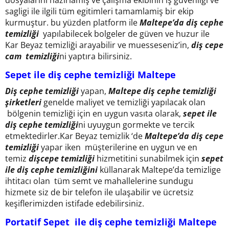
dosyalarını hazırlamış ve çalişma ekibinin iş güvenligi ve
sagligi ile ilgili tüm egitimleri tamamlamiş bir ekip
kurmuştur. bu yüzden platform ile
Maltepe’da diş cephe
temizliği
yapılabilecek bolgeler de güven ve huzur ile
Kar Beyaz temizliği arayabilir ve muesseseniz’in,
diş cepe
cam temizliği
ni yaptıra bilirsiniz.
Sepet ile diş cephe temizliği Maltepe
Diş cephe temizliği
yapan,
Maltepe diş cephe temizliği
şirketleri
genelde maliyet ve temizliği yapılacak olan
bölgenin temizliği için en uygun vasıta olarak,
sepet ile
diş cephe temizliği
ni uyuygun gormekte ve tercik
etmektedirler.Kar Beyaz temizlik ‘de
Maltepe’da diş cepe
temizliği
yapar iken müşterilerine en uygun ve en
temiz
dişcepe temizliği
hizmetitini sunabilmek için
sepet
ile diş cephe temizliğini
küllanarak Maltepe’da temizlige
ihtitacı olan tüm semt ve mahallelerine sundugu
hizmete siz de bir telefon ile ulaşabilir ve ücretsiz
keşiflerimizden istifade edebilirsiniz.
Portatif Sepet ile diş cephe temizliği Maltepe