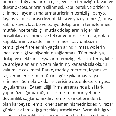
pencere doğramalarının (çerçevelerin temizliği), tavan ve
duvar aksesuarlarının silinmesi, kapı, petek ve prizlerin
silinmesi, aydınlatma armatürlerinin temizliği, banyo,
fayans ve derz arası dezenfektesi ve yüzey temizliği, duşa
kabin, küvet, lavabo ve banyo dolaplarının temizlenmesi,
mutfak ince temizliği, mutfak dolaplarının içlerinin
boşaltılarak silinmesi ve tekrar yerinde dizilmesi, dolap
kapaklarının ve üstlerinin silinmesi, davlumbazın
temizliği ve filtrelerinin yağdan arındırılması, wc lerin
ince temizliği ve hijyeninin sağlanması. Tüm mobilya,
dolap ve elektronik eşyaların temizliği. Balkon, teras, kiler
ve ardiye alanlarının zeminlerinin yıkanarak ıslak-kuru
vakum ile çekilmesi. Parke, marley, mermer, fayans ve
taş zeminlerin zemin türüne göre yıkanması veya
silinmesi. Son olarak daire içerisine dezenfekte kimyasalı
uygulanması. Ev temizliği firmaları arasında bizi farklı
yapan özelliğimiz müşterilerimiz memnuniyetinde
devamlılık sağlamamızdır. Temizlik şirketlerinden biri
olan karbeyaz Temizlik her zaman hizmetinizdedir. Pazar
günleri ev temizliği gerçekleştirmekteyiz. Ayrıntılı bilgi ve
talep için temizlik firmaları arasında bizi tercih ettiğiniz