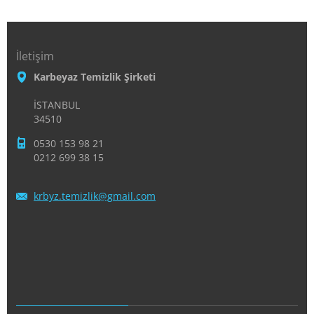
İletişim
Karbeyaz Temizlik Şirketi
İSTANBUL
34510
0530 153 98 21
0212 699 38 15
krbyz.te
mizlik@g
mail.com