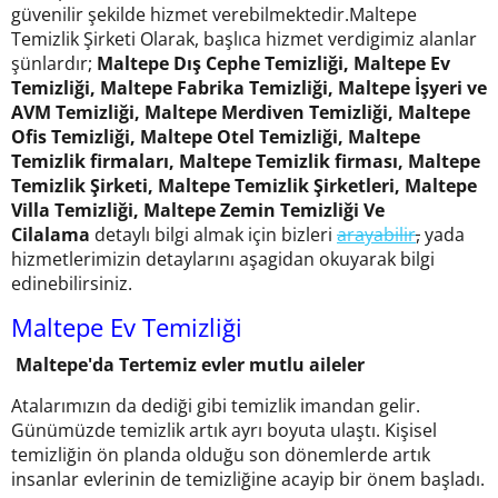
güvenilir şekilde hizmet verebilmektedir.Maltepe
Temizlik Şirketi Olarak, başlıca hizmet verdigimiz alanlar
şünlardır;
Maltepe Dış Cephe Temizliği, Maltepe Ev
Temizliği, Maltepe Fabrika Temizliği, Maltepe İşyeri ve
AVM Temizliği, Maltepe Merdiven Temizliği, Maltepe
Ofis Temizliği, Maltepe Otel Temizliği, Maltepe
Temizlik firmaları, Maltepe Temizlik firması, Maltepe
Temizlik Şirketi, Maltepe Temizlik Şirketleri, Maltepe
Villa Temizliği, Maltepe Zemin Temizliği Ve
Cilalama
detaylı bilgi almak için bizleri
ara
yabilir
,
yada
hizmetlerimizin detaylarını aşagidan okuyarak bilgi
edinebilirsiniz.
Maltepe Ev Temizliği
Maltepe'da Tertemiz evler mutlu aileler
Atalarımızın da dediği gibi temizlik imandan gelir.
Günümüzde temizlik artık ayrı boyuta ulaştı. Kişisel
temizliğin ön planda olduğu son dönemlerde artık
insanlar evlerinin de temizliğine acayip bir önem başladı.