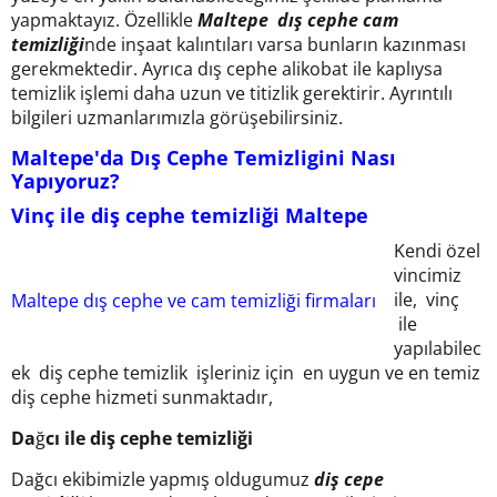
yapmaktayız. Özellikle
Maltepe
dış cephe cam
temizliği
nde inşaat kalıntıları varsa bunların kazınması
gerekmektedir. Ayrıca dış cephe alikobat ile kaplıysa
temizlik işlemi daha uzun ve titizlik gerektirir. Ayrıntılı
bilgileri uzmanlarımızla görüşebilirsiniz.
Maltepe'da Dış Cephe Temizligini Nası
Yapıyoruz?
Vinç ile diş cephe temizliği
Maltepe
Kendi özel
vincimiz
ile, vinç
Maltepe dış cephe ve cam temizliği firmaları
ile
yapılabilec
ek diş cephe temizlik işleriniz için en uygun ve en temiz
diş cephe hizmeti sunmaktadır,
Da
ğ
cı ile diş cephe temizliği
Dağcı ekibimizle yapmış oldugumuz
diş cepe