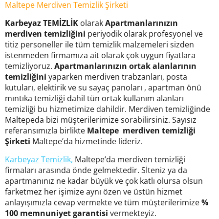
Maltepe Merdiven Temizlik Şirketi
Karbeyaz TEMİZLİK
olarak
Apartmanlarınızın
merdiven temizliğini
periyodik olarak profesyonel ve
titiz personeller ile tüm temizlik malzemeleri sizden
istenmeden firmamıza ait olarak çok uygun fiyatlara
temizliyoruz.
Apartmanlarınızın ortak alanlarının
temizliğini
yaparken merdiven trabzanları, posta
kutuları, elektirik ve su sayaç panoları , apartman önü
mıntıka temizliği dahil tün ortak kullanım alanları
temizliği bu hizmetimize dahildir. Merdiven temizliğinde
Maltepeda bizi müşterilerimize sorabilirsiniz. Sayısız
referansımızla birlikte
Maltepe merdiven temizliği
Şirketi
Maltepe’da hizmetinde lideriz.
Karbeyaz Temizlik,
Maltepe’da merdiven temizliği
firmaları arasında önde gelmektedir. Sİteniz ya da
apartmanınız ne kadar büyük ve çok katlı olursa olsun
farketmez her işimize aynı özen ve üstün hizmet
anlayışımızla cevap vermekte ve tüm müşterilerimize
%
100 memnuniyet garantisi
vermekteyiz.