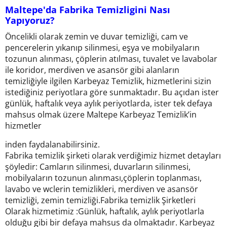
Maltepe'da Fabrika Temizligini Nası
Yapıyoruz?
Öncelikli olarak zemin ve duvar temizliği, cam ve
pencerelerin yıkanıp silinmesi, eşya ve mobilyaların
tozunun alınması, çöplerin atılması, tuvalet ve lavabolar
ile koridor, merdiven ve asansör gibi alanların
temizliğiyle ilgilen Karbeyaz Temizlik, hizmetlerini sizin
istediğiniz periyotlara göre sunmaktadır. Bu açıdan ister
günlük, haftalık veya aylık periyotlarda, ister tek defaya
mahsus olmak üzere Maltepe Karbeyaz Temizlik’in
hizmetler
inden faydalanabilirsiniz.
Fabrika temizlik şirketi olarak verdiğimiz hizmet detayları
şöyledir: Camların silinmesi, duvarların silinmesi,
mobilyaların tozunun alınması,çöplerin toplanması,
lavabo ve wclerin temizlikleri, merdiven ve asansör
temizliği, zemin temizliği.Fabrika temizlik Şirketleri
Olarak hizmetimiz :Günlük, haftalık, aylık periyotlarla
olduğu gibi bir defaya mahsus da olmaktadır. Karbeyaz