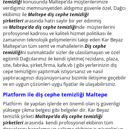
temizliği
konusunda Maltepe’da müşterilerimize
verdigimiz memnuniyetden aldıgımız güvenle özel, Dağcı
ekibimiz ile
Maltepe diş cephe temizliği
şirketleri
arasında hatrı saylır bir yer edınmiş
ve
Maltepe’da diş cephe temizliği
nde müşterilerini
profosyonel kadrosu ve kaliteli hizmet politikası ile
zamanının teknolojik gelişmelerini takip eden Kar Beyaz
Maltepe’un tüm semt ve mahallelerin
Diş cephe
temizliği
ni sunmaktadır sizler de ulasılamayan ve özel
egitimli Dağcılarımız ile kendi işletme( rezidans, plaza,
site, fabrika, şirket,firma, kafe,vb ) gibi yerlerinizin diş
cepe temizliğini yaptırmak istiyorsanız ve nasıl
yaptıracagınızı düşünüyorsanız bizimle iletişime geçebilir
ve en uygun çözünleri uygu fiyatlar ile ulaşabilirsiniz.
Platform ile diş cephe temizliği
Maltepe
Platform ile yapılan işlerde en önemli olan iş güvenligi
yüksege çikma belgesi gibi belgeler dir. Kar Beyaz
temizlik şirketi
Maltepe’da diş cephe temizliği
şirketleri
arasında kendi profosyonel ekibinin tüm