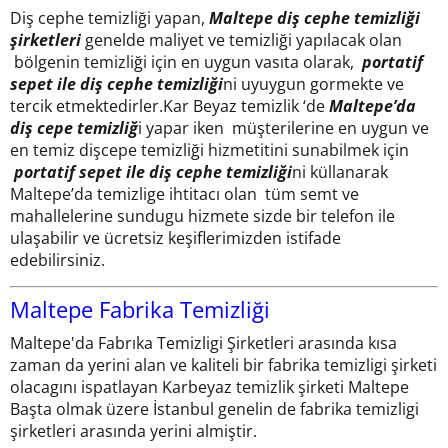
Diş cephe temizliği yapan,
Maltepe diş cephe temizliği
şirketleri
genelde maliyet ve temizliği yapılacak olan
bölgenin temizliği için en uygun vasıta olarak,
portatif
sepet ile diş cephe temizliği
ni uyuygun gormekte ve
tercik etmektedirler.Kar Beyaz temizlik ‘de
Maltepe’da
diş cepe temizliğ
i yapar iken müşterilerine en uygun ve
en temiz dişcepe temizliği hizmetitini sunabilmek için
portatif sepet ile diş cephe temizliği
ni küllanarak
Maltepe’da temizlige ihtitacı olan tüm semt ve
mahallelerine sundugu hizmete sizde bir telefon ile
ulaşabilir ve ücretsiz keşiflerimizden istifade
edebilirsiniz.
Maltepe Fabrika Temizliği
Maltepe'da Fabrıka Temizligi Şirketleri arasında kısa
zaman da yerini alan ve kaliteli bir fabrika temizligi şirketi
olacagını ispatlayan Karbeyaz temizlik şirketi Maltepe
Başta olmak üzere İstanbul genelin de fabrika temizligi
şirketleri arasında yerini almiştir.