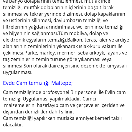
ve banyo dolaplarının temizlenmesi, mutfak ince
temizliği, mutfak dolaplarının içlerinin boşaltılarak
silinmesi ve tekrar yerinde dizilmesi, dolap kapaklarının
ve üstlerinin silinmesi, davlumbazın temizliği ve
filtrelerinin yağdan arındırılması, wc lerin ince temizliği
ve hijyeninin sağlanması.Tüm mobilya, dolap ve
elektronik eşyaların temizliği.Balkon, teras, kiler ve ardiye
alanlarının zeminlerinin yıkanarak ıslak-kuru vakum ile
çekilmesi.Parke, marley, mermer, sebakirkoyk, fayans ve
taş zeminlerin zemin türüne göre yıkanması veya
silinmesi.Son olarak daire içerisine dezenfekte kimyasalı
uygulanması.
Evde Cam temizliği Maltepe;
Cam temizliginde profosyonel Bir personel İle Evlin cam
temizligi Uygulaması yapılmaktadır. Camcı
malzemelerini hazırlayıp cam ve çerçeveler içeriden ve
dışarıdan denizlikler dahil silinir.
Cam temizliği yapılırken mutlaka emniyet kemeri takılı
olacaktır.