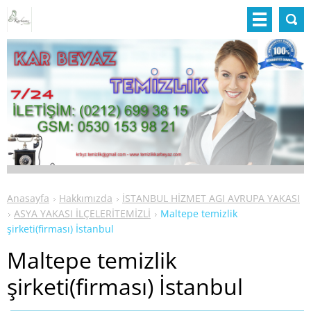
Anasayfa
Hakkımızda
İSTANBUL HİZMET AGI AVRUPA YAKASI
ASYA YAKASI İLÇELERİTEMİZLİ
Maltepe temizlik
şirketi(firması) İstanbul
Maltepe temizlik
şirketi(firması) İstanbul