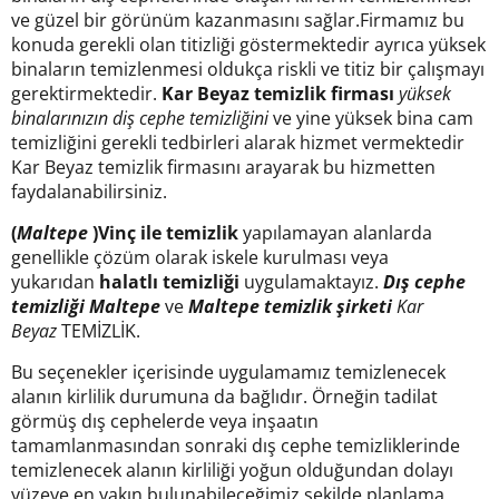
ve güzel bir görünüm kazanmasını sağlar.Firmamız bu
konuda gerekli olan titizliği göstermektedir ayrıca yüksek
binaların temizlenmesi oldukça riskli ve titiz bir çalışmayı
gerektirmektedir.
Kar Beyaz temizlik firması
yüksek
binalarınızın diş cephe temizliğini
ve yine yüksek bina cam
temizliğini gerekli tedbirleri alarak hizmet vermektedir
Kar Beyaz temizlik firmasını arayarak bu hizmetten
faydalanabilirsiniz.
(
Maltepe
)Vinç ile temizlik
yapılamayan alanlarda
genellikle çözüm olarak iskele kurulması veya
yukarıdan
halatlı temizliği
uygulamaktayız.
Dış cephe
temizliği Maltepe
ve
Maltepe temizlik şirketi
Kar
Beyaz
TEMİZLİK.
Bu seçenekler içerisinde uygulamamız temizlenecek
alanın kirlilik durumuna da bağlıdır. Örneğin tadilat
görmüş dış cephelerde veya inşaatın
tamamlanmasından sonraki dış cephe temizliklerinde
temizlenecek alanın kirliliği yoğun olduğundan dolayı
yüzeye en yakın bulunabileceğimiz şekilde planlama