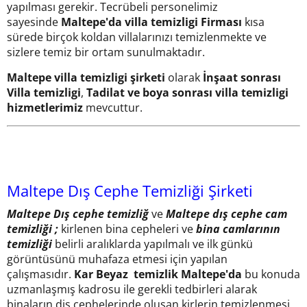
yapılması gerekir. Tecrübeli personelimiz
sayesinde
Maltepe'da villa temizligi Firması
kısa
sürede birçok koldan villalarınızı temizlenmekte ve
sizlere temiz bir ortam sunulmaktadır.
Maltepe villa temizligi şirketi
olarak
İnşaat sonrası
Villa temizligi
,
Tadilat ve boya sonrası villa temizligi
hizmetlerimiz
mevcuttur.
Maltepe Dış Cephe Temizliği Şirketi
Maltepe Dış cephe temizliğ
ve
Maltepe
dış cephe cam
temizliği ;
kirlenen bina cepheleri ve
bina camlarının
temizliği
belirli aralıklarda yapılmalı ve ilk günkü
görüntüsünü muhafaza etmesi için yapılan
çalışmasıdır.
Kar Beyaz temizlik Maltepe'da
bu konuda
uzmanlaşmış kadrosu ile gerekli tedbirleri alarak
binaların diş cephelerinde oluşan kirlerin temizlenmesi