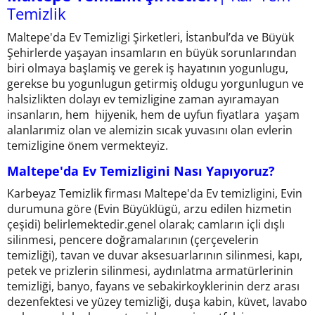
Temizlik
Maltepe'da Ev Temizligi Şirketleri, İstanbul’da ve Büyük
Şehirlerde yaşayan insamların en büyük sorunlarından
biri olmaya başlamiş ve gerek iş hayatının yogunlugu,
gerekse bu yogunlugun getirmiş oldugu yorgunlugun ve
halsizlikten dolayı ev temizligine zaman ayıramayan
insanların, hem hijyenik, hem de uyfun fiyatlara yaşam
alanlarımiz olan ve alemizin sıcak yuvasını olan evlerin
temizligine önem vermekteyiz.
Maltepe'da Ev Temizligini Nası Yapıyoruz?
Karbeyaz Temizlik firması Maltepe'da Ev temizligini, Evin
durumuna göre (Evin Büyüklügü, arzu edilen hizmetin
çeşidi) belirlemektedir.genel olarak; camların içli dışlı
silinmesi, pencere doğramalarının (çerçevelerin
temizliği), tavan ve duvar aksesuarlarının silinmesi, kapı,
petek ve prizlerin silinmesi, aydınlatma armatürlerinin
temizliği, banyo, fayans ve sebakirkoyklerinin derz arası
dezenfektesi ve yüzey temizliği, duşa kabin, küvet, lavabo