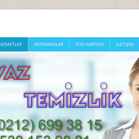
HIZMETLER
REFERANSLAR
SİTE HARİTASI
ILETIŞIM