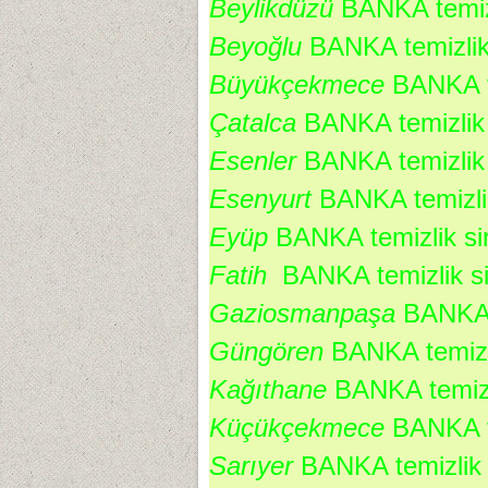
Beylikdüzü 
BANKA temizl
Beyoğlu 
BANKA temizlik 
Büyükçekmece 
BANKA te
Çatalca 
BANKA temizlik s
Esenler 
BANKA temizlik s
Esenyurt 
BANKA temizlik
Eyüp 
BANKA temizlik sir
Fatih  
BANKA temizlik si
Gaziosmanpaşa 
BANKA t
Güngören 
BANKA temizli
Kağıthane 
BANKA temizli
Küçükçekmece 
BANKA te
Sarıyer 
BANKA temizlik s