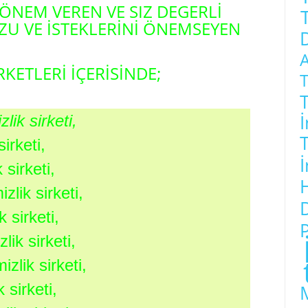
 ÖNEM VEREN VE SIZ DEGERLİ
ZU VE İSTEKLERİNİ ÖNEMSEYEN
RKETLERİ İÇERİSİNDE;
T
T
ik sirketi,
irketi,
sirketi,
lik sirketi,
 sirketi,
P
ik sirketi,
lik sirketi,
sirketi,