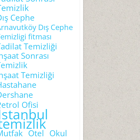
Temizlik
Dış Cephe
Arnavutköy Dış Cephe
emizligi fitması
adilat Temizliği
İnşaat Sonrası
Temizlik
İnşaat Temizliği
Hastahane
Dershane
etrol Ofisi
İstanbul
temizlik
Mutfak
Otel
Okul