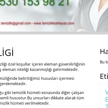
İGİ
Ha
Bu b
iği özel koşullar içeren eleman güvenilirliğinin
ş eleman niteliği kazanmışlığı getirmektedir.
Et
izliğinde belirttiğimiz hususları içermesi
gerekmektedir.
V
ğu gibi temizlik hizmeti esnasında diğer çalışan
emli husustur.Bu unsurları dikkate alarak tüm
izlik hizmeti verilmektedir.