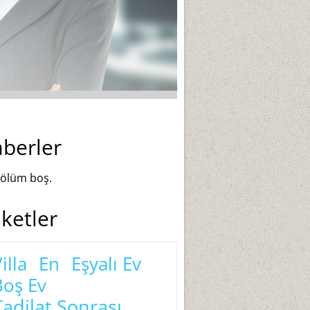
berler
ölüm boş.
iketler
illa
En
Eşyalı Ev
Boş Ev
Tadilat Sonrası