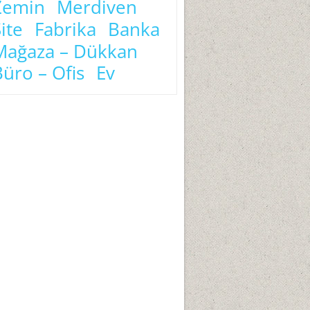
Zemin
Merdiven
ite
Fabrika
Banka
Mağaza – Dükkan
Büro – Ofis
Ev