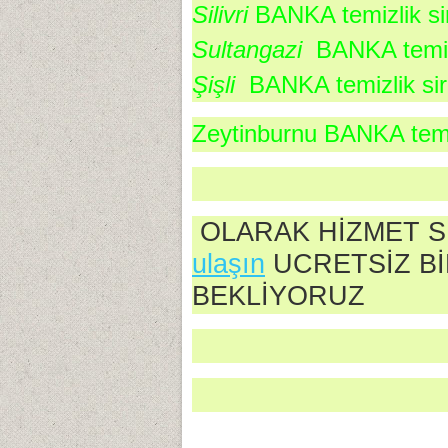
Silivri 
BANKA temizlik sir
Sultangazi  
BANKA temizl
Şişli  
BANKA temizlik sir
Zeytinburnu BANKA temiz
OLARAK HİZMET 
ulaşın
UCRETSİZ BİL
BEKLİYORUZ