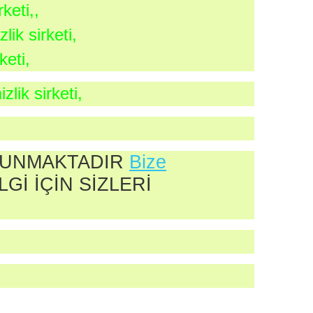
keti,,
ik sirketi,
keti,
lik sirketi,
SUNMAKTADIR
Bize
Gİ İÇİN SİZLERİ