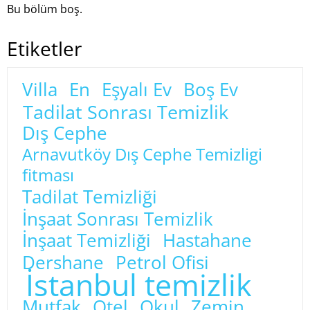
Bu bölüm boş.
Etiketler
Villa
En
Eşyalı Ev
Boş Ev
Tadilat Sonrası Temizlik
Dış Cephe
Arnavutköy Dış Cephe Temizligi
fitması
Tadilat Temizliği
İnşaat Sonrası Temizlik
İnşaat Temizliği
Hastahane
Dershane
Petrol Ofisi
İstanbul temizlik
Mutfak
Otel
Okul
Zemin