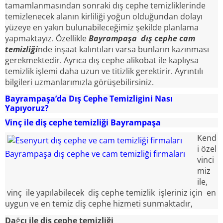
tamamlanmasından sonraki dış cephe temizliklerinde
temizlenecek alanın kirliliği yoğun olduğundan dolayı
yüzeye en yakın bulunabileceğimiz şekilde planlama
yapmaktayız. Özellikle
Bayrampaşa
dış cephe cam
temizliği
nde inşaat kalıntıları varsa bunların kazınması
gerekmektedir. Ayrıca dış cephe alikobat ile kaplıysa
temizlik işlemi daha uzun ve titizlik gerektirir. Ayrıntılı
bilgileri uzmanlarımızla görüşebilirsiniz.
Bayrampaşa’da Dış Cephe Temizligini Nası
Yapıyoruz?
Vinç ile diş cephe temizliği
Bayrampaşa
Kend
i özel
Bayrampaşa dış cephe ve cam temizliği firmaları
vinci
miz
ile,
vinç ile yapılabilecek diş cephe temizlik işleriniz için en
uygun ve en temiz diş cephe hizmeti sunmaktadır,
Da
ğ
cı ile diş cephe temizliği