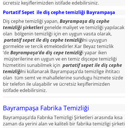
ücretsiz keşiflerimizden istifade edebilirsiniz.
Portatif Sepet ile diş cephe temizliği Bayrampaşa
Diş cephe temizliği yapan,
Bayrampaşa diş cephe
temizliği şirketleri
genelde maliyet ve temizliği yapılacak
olan bölgenin temizliği için en uygun vasıta olarak,
portatif sepet ile diş cephe temizliği
ni uyuygun
gormekte ve tercik etmektedirler.Kar Beyaz temizlik
‘de
Bayrampaşa’da diş cepe temizliğ
i yapar iken
müşterilerine en uygun ve en temiz dişcepe temizliği
hizmetitini sunabilmek için
portatif sepet ile diş cephe
temizliği
ni küllanarak Bayrampaşa’da temizlige ihtitacı
olan tüm semt ve mahallelerine sundugu hizmete sizde
bir telefon ile ulaşabilir ve ücretsiz keşiflerimizden
istifade edebilirsiniz.
Bayrampaşa Fabrika Temizliği
Bayrampaşa’da Fabrıka Temizligi Şirketleri arasında kısa
zaman da yerini alan ve kaliteli bir fabrika temizligi şirketi