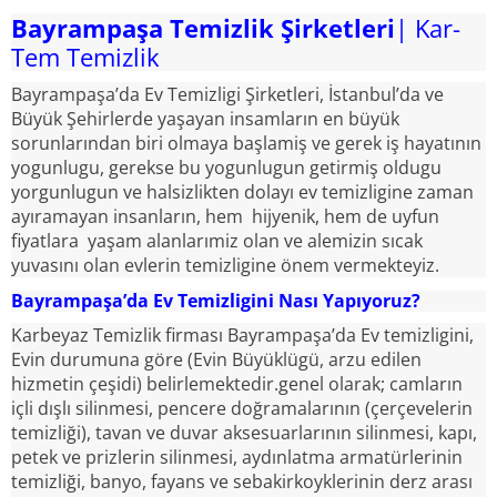
Bayrampaşa Temizlik Şirketleri
| Kar-
Tem Temizlik
Bayrampaşa’da Ev Temizligi Şirketleri, İstanbul’da ve
Büyük Şehirlerde yaşayan insamların en büyük
sorunlarından biri olmaya başlamiş ve gerek iş hayatının
yogunlugu, gerekse bu yogunlugun getirmiş oldugu
yorgunlugun ve halsizlikten dolayı ev temizligine zaman
ayıramayan insanların, hem hijyenik, hem de uyfun
fiyatlara yaşam alanlarımiz olan ve alemizin sıcak
yuvasını olan evlerin temizligine önem vermekteyiz.
Bayrampaşa’da Ev Temizligini Nası Yapıyoruz?
Karbeyaz Temizlik firması Bayrampaşa’da Ev temizligini,
Evin durumuna göre (Evin Büyüklügü, arzu edilen
hizmetin çeşidi) belirlemektedir.genel olarak; camların
içli dışlı silinmesi, pencere doğramalarının (çerçevelerin
temizliği), tavan ve duvar aksesuarlarının silinmesi, kapı,
petek ve prizlerin silinmesi, aydınlatma armatürlerinin
temizliği, banyo, fayans ve sebakirkoyklerinin derz arası