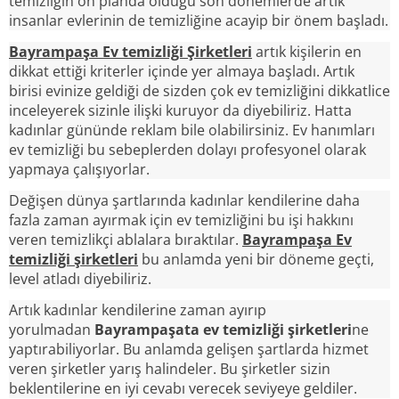
temizliğin ön planda olduğu son dönemlerde artık
insanlar evlerinin de temizliğine acayip bir önem başladı.
Bayrampaşa Ev temizliği Şirketleri
artık kişilerin en
dikkat ettiği kriterler içinde yer almaya başladı. Artık
birisi evinize geldiği de sizden çok ev temizliğini dikkatlice
inceleyerek sizinle ilişki kuruyor da diyebiliriz. Hatta
kadınlar gününde reklam bile olabilirsiniz. Ev hanımları
ev temizliği bu sebeplerden dolayı profesyonel olarak
yapmaya çalışıyorlar.
Değişen dünya şartlarında kadınlar kendilerine daha
fazla zaman ayırmak için ev temizliğini bu işi hakkını
veren temizlikçi ablalara bıraktılar.
Bayrampaşa Ev
temizliği şirketleri
bu anlamda yeni bir döneme geçti,
level atladı diyebiliriz.
Artık kadınlar kendilerine zaman ayırıp
yorulmadan
Bayrampaşata ev temizliği şirketleri
ne
yaptırabiliyorlar. Bu anlamda gelişen şartlarda hizmet
veren şirketler yarış halindeler. Bu şirketler sizin
beklentilerine en iyi cevabı verecek seviyeye geldiler.