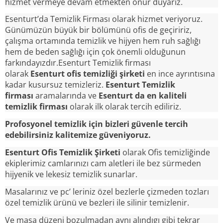
hizmet vermeye devam etmekten onur duyarız.
Esenturt’da Temizlik Firması olarak hizmet veriyoruz.
Günümüzün büyük bir bölümünü ofis de geçiririz,
çalışma ortamında temizlik ve hijyen hem ruh sağlığı
hem de beden sağlığı için çok önemli olduğunun
farkındayızdır.Esenturt Temizlik firması
olarak
Esenturt ofis temizliği şirketi
en ince ayrıntısına
kadar kusursuz temizleriz.
Esenturt Temizlik
firması
aramalarında ve
Esenturt da en kaliteli
temizlik firması
olarak ilk olarak tercih ediliriz.
Profosyonel temizlik için bizleri güvenle tercih
edebilirsiniz kalitemize güveniyoruz.
Esenturt Ofis Temizlik Şirketi
olarak Ofis temizliğinde
ekiplerimiz camlarınızı cam aletleri ile bez sürmeden
hijyenik ve lekesiz temizlik sunarlar.
Masalarınız ve pc’ leriniz özel bezlerle çizmeden tozları
özel temizlik ürünü ve bezleri ile silinir temizlenir.
Ve masa düzeni bozulmadan aynı alındıgı gibi tekrar