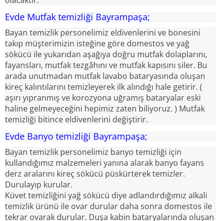
olacaktır.
Evde Mutfak temizliği Bayrampaşa;
Bayan temizlik personelimiz eldivenlerini ve bonesini
takıp müşterimizin isteğine göre domestos ve yağ
sökücü ile yukarıdan aşağıya doğru mutfak dolaplarını,
fayansları, mutfak tezgâhını ve mutfak kapısını siler. Bu
arada unutmadan mutfak lavabo bataryasında oluşan
kireç kalıntılarını temizleyerek ilk alındığı hale getirir. (
aşırı yıpranmış ve korozyona uğramış bataryalar eski
haline gelmeyeceğini hepimiz zaten biliyoruz. ) Mutfak
temizliği bitince eldivenlerini değiştirir.
Evde Banyo temizliği Bayrampaşa;
Bayan temizlik personelimiz banyo temizliği için
kullandığımız malzemeleri yanına alarak banyo fayans
derz aralarını kireç sökücü püskürterek temizler.
Durulayıp kurular.
Küvet temizliğini yağ sökücü diye adlandırdığımız alkali
temizlik ürünü ile ovar durular daha sonra domestos ile
tekrar ovarak durular. Duşa kabin bataryalarında oluşan