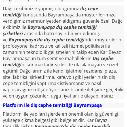
Dağcı ekibimizle yapmış oldugumuz
diş cepe
temizliği
konusunda Bayrampaşa’da müşterilerimize
verdigimiz memnuniyetden aldıgımız güvenle özel, Dağcı
ekibimiz ile
Bayrampaşa diş cephe temizliği
şirketleri
arasında hatrı saylır bir yer edınmiş
ve
Bayrampaşa’da diş cephe temizliği
nde müşterilerini
profosyonel kadrosu ve kaliteli hizmet politikası ile
zamanının teknolojik gelişmelerini takip eden Kar Beyaz
Bayrampaşa’un tüm semt ve mahallelerin
Diş cephe
temizliği
ni sunmaktadır sizler de ulasılamayan ve özel
egitimli Dağcılarımız ile kendi işletme( rezidans, plaza,
site, fabrika, şirket,firma, kafe,vb ) gibi yerlerinizin diş
cepe temizliğini yaptırmak istiyorsanız ve nasıl
yaptıracagınızı düşünüyorsanız bizimle iletişime geçebilir
ve en uygun çözünleri uygu fiyatlar ile ulaşabilirsiniz.
Platform ile diş cephe temizliği
Bayrampaşa
Platform ile yapılan işlerde en önemli olan iş güvenligi
yüksege çikma belgesi gibi belgeler dir. Kar Beyaz
temizlik şirketi
Bayrampaşa’da diş cephe temizliği