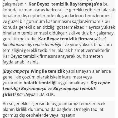
çalışmasıdır.
Kar Beyaz temizlik Bayrampaşa’da
bu
konuda uzmanlaşmış kadrosu ile gerekli tedbirleri alarak
binaların diş cephelerinde oluşan kirlerin temizlenmesi
ve güzel bir görünüm kazanmasını sağlar.Firmamız bu
konuda gerekli olan titizliği göstermektedir ayrıca yüksek
binaların temizlenmesi oldukça riskli ve titiz bir çalışmayı
gerektirmektedir.
Kar Beyaz temizlik firması
yüksek
binalarınızın diş cephe temizliğini
ve yine yüksek bina cam
temizliğini gerekli tedbirleri alarak hizmet vermektedir
Kar Beyaz temizlik firmasını arayarak bu hizmetten
faydalanabilirsiniz.
(
Bayrampaşa
)Vinç ile temizlik
yapılamayan alanlarda
genellikle çözüm olarak iskele kurulması veya
yukarıdan
halatlı temizliği
uygulamaktayız.
Dış cephe
temizliği Bayrampaşa
ve
Bayrampaşa temizlik
şirketi
Kar Beyaz
TEMİZLİK.
Bu seçenekler içerisinde uygulamamız temizlenecek
alanın kirlilik durumuna da bağlıdır. Örneğin tadilat
görmüş dış cephelerde veya inşaatın