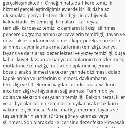
gerçekleşmektedir. Örneğin haftada 1 kere temizlik
hizmeti gerçekleştirdiğimiz evlerde kirlilik daha az
oluşmakta, periyodik temizlendiği için ev hijyenik
kalmaktadır. Ev temizliği firmaları – karbeyaz
temizlik. karbeyaz temizlik; camların içli dışlı silinmesi,
pencere doğramalarının (çerçevelerin temizliği), tavan ve
duvar aksesuarlarının silinmesi, kapı, petek ve prizlerin
silinmesi, aydınlatma armatürlerinin temizliği, banyo,
fayans ve derz arası dezenfektesi ve yüzey temizliği, duşa
kabin, küvet, lavabo ve banyo dolaplarının temizlenmesi,
mutfak ince temizliği, mutfak dolaplarının içlerinin
boşaltılarak silinmesi ve tekrar yerinde dizilmesi, dolap
kapaklarının ve üstlerinin silinmesi, davlumbazın
temizliği ve filtrelerinin yağdan arındırılması, wc lerin
ince temizliği ve hijyeninin sağlanması. Tüm mobilya,
dolap ve elektronik eşyaların temizliği. Balkon, teras, kiler
ve ardiye alanlarının zeminlerinin yıkanarak ıslak-kuru
vakum ile çekilmesi. Parke, marley, mermer, fayans ve
taş zeminlerin zemin türüne göre yıkanması veya
silinmesi. Son olarak daire içerisine dezenfekte kimyasalı