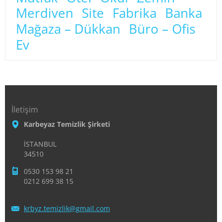
Merdiven
Site
Fabrika
Banka
Mağaza – Dükkan
Büro – Ofis
Ev
İletişim
Karbeyaz Temizlik Şirketi
İSTANBUL
34510
0530 153 98 21
0212 699 38 15
krbyz.te
mizlik@g
mail.com