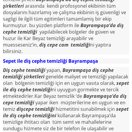
şirketleri
arasında kendi profosyonel ekibinin tüm
dosyalarını hazırlamış ve çalişma ekibinin iş güvenligi ve
sagligi ile ilgili tüm egitimleri tamamlamiş bir ekip
kurmuştur. bu yüzden platform ile
Bayrampaşa’da diş
cephe temizliği
yapılabilecek bolgeler de güven ve
huzur ile Kar Beyaz temizliği arayabilir ve
muesseseniz’in,
diş cepe cam temizliği
ni yaptıra
bilirsiniz.
Sepet ile diş cephe temizliği Bayrampaşa
Diş cephe temizliği
yapan,
Bayrampaşa diş cephe
temizliği şirketleri
genelde maliyet ve temizliği yapılacak
olan bölgenin temizliği için en uygun vasıta olarak,
sepet
ile diş cephe temizliği
ni uyuygun gormekte ve tercik
etmektedirler.Kar Beyaz temizlik ‘de
Bayrampaşa’da diş
cepe temizliği
yapar iken müşterilerine en uygun ve en
temiz
dişcepe temizliği
hizmetitini sunabilmek için
sepet
ile diş cephe temizliğini
küllanarak Bayrampaşa’da
temizlige ihtitacı olan tüm semt ve mahallelerine
sundugu hizmete siz de bir telefon ile ulaşabilir ve