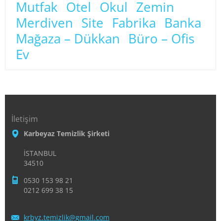
Mutfak
Otel
Okul
Zemin
Merdiven
Site
Fabrika
Banka
Mağaza – Dükkan
Büro – Ofis
Ev
İletişim
Karbeyaz Temizlik Şirketi
İSTANBUL
34510
0530 153 98 21
0212 699 38 15
krbyz.te
mizlik@g
mail.com