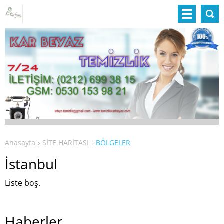
Anasayfa
SİTE HARİTASI
BÖLGELER
İstanbul
Liste boş.
Haberler