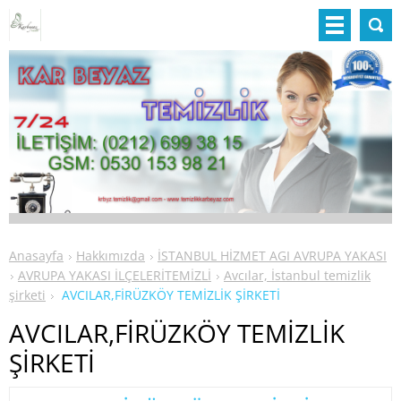
Anasayfa
Hakkımızda
İSTANBUL HİZMET AGI AVRUPA YAKASI
AVRUPA YAKASI İLÇELERİTEMİZLİ
Avcılar, İstanbul temizlik
şirketi
AVCILAR,FİRÜZKÖY TEMİZLİK ŞİRKETİ
AVCILAR,FİRÜZKÖY TEMİZLİK
ŞİRKETİ