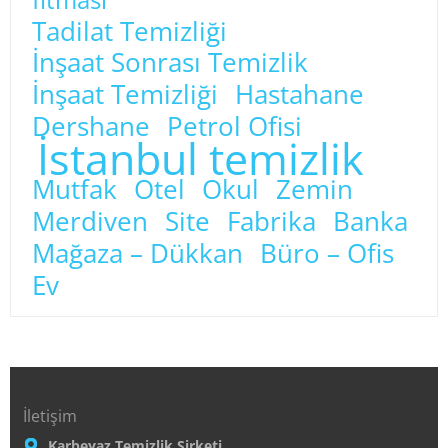
Tadilat Temizliği
İnşaat Sonrası Temizlik
İnşaat Temizliği
Hastahane
Dershane
Petrol Ofisi
İstanbul temizlik
Mutfak
Otel
Okul
Zemin
Merdiven
Site
Fabrika
Banka
Mağaza – Dükkan
Büro – Ofis
Ev
İletişim
Karbeyaz Temizlik Şirketi