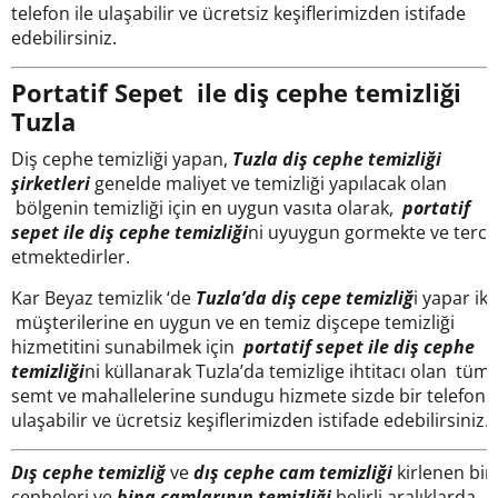
telefon ile ulaşabilir ve ücretsiz keşiflerimizden istifade
edebilirsiniz.
Portatif Sepet ile diş cephe temizliği
Tuzla
Diş cephe temizliği yapan,
Tuzla
diş cephe temizliği
şirketleri
genelde maliyet ve temizliği yapılacak olan
bölgenin temizliği için en uygun vasıta olarak,
portatif
sepet ile diş cephe temizliği
ni uyuygun gormekte ve terci
etmektedirler.
Kar Beyaz temizlik ‘de
Tuzla
’da diş cepe temizliğ
i yapar ik
müşterilerine en uygun ve en temiz dişcepe temizliği
hizmetitini sunabilmek için
portatif sepet ile diş cephe
temizliği
ni küllanarak Tuzla’da temizlige ihtitacı olan tüm
semt ve mahallelerine sundugu hizmete sizde bir telefon i
ulaşabilir ve ücretsiz keşiflerimizden istifade edebilirsiniz.
Dış cephe temizliğ
ve
dış cephe cam temizliği
kirlenen bin
cepheleri ve
bina camlarının temizliği
belirli aralıklarda