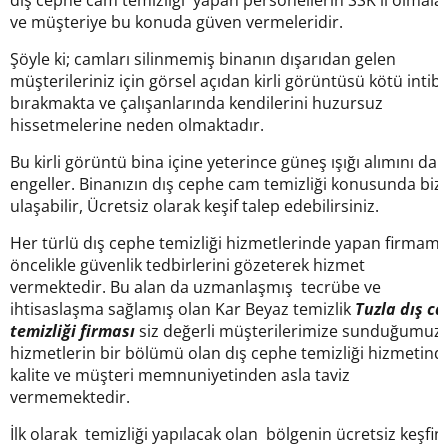
dış cephe cam temizliği yapan personellerin SSK lı olmalar
ve müşteriye bu konuda güven vermeleridir.
Şöyle ki; camları silinmemiş binanın dışarıdan gelen
müşterileriniz için görsel açıdan kirli görüntüsü kötü intib
bırakmakta ve çalışanlarında kendilerini huzursuz
hissetmelerine neden olmaktadır.
Bu kirli görüntü bina içine yeterince güneş ışığı alımını da
engeller. Binanızın dış cephe cam temizliği konusunda biz
ulaşabilir, Ücretsiz olarak keşif talep edebilirsiniz.
Her türlü dış cephe temizliği hizmetlerinde yapan firmamı
öncelikle güvenlik tedbirlerini gözeterek hizmet
vermektedir. Bu alan da uzmanlaşmış tecrübe ve
ihtisaslaşma sağlamış olan Kar Beyaz temizlik
Tuzla dış c
temizliği firması
siz değerli müşterilerimize sunduğumuz
hizmetlerin bir bölümü olan dış cephe temizliği hizmetind
kalite ve müşteri memnuniyetinden asla taviz
vermemektedir.
İlk olarak temizliği yapılacak olan bölgenin ücretsiz keşfini