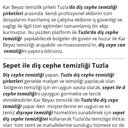
Kar Beyaz temizlik şirketi Tuzla
’da diş cephe temizliği
şirketleri
arasında kendi profosyonel ekibinin tüm
dosyalarını hazırlamış ve çalişma ekibinin iş güvenligi ve
sagligi ile ilgili tüm egitimleri tamamlamiş bir ekip
kurmuştur. bu yüzden platform ile
Tuzla’da diş cephe
temizliği
yapılabilecek bolgeler de güven ve huzur ile Kar
Beyaz temizliği arayabilir ve muesseseniz’in,
diş cepe cam
temizliği
ni yaptıra bilirsiniz.
Sepet ile diş cephe temizliği Tuzla
Diş cephe temizliği
yapan,
Tuzla
diş cephe temizliği
şirketleri
genelde maliyet ve temizliği yapılacak olan
bölgenin temizliği için en uygun vasıta olarak,
sepet ile di
cephe temizliği
ni uyuygun gormekte ve tercik
etmektedirler.Kar Beyaz temizlik ‘de
Tuzla’da diş cepe
temizliği
yapar iken müşterilerine en uygun ve en
temiz
dişcepe temizliği
hizmetitini sunabilmek için
sepet i
diş cephe temizliğini
küllanarak Tuzla’da temizlige ihtitacı
olan tüm semt ve mahallelerine sundugu hizmete siz de b