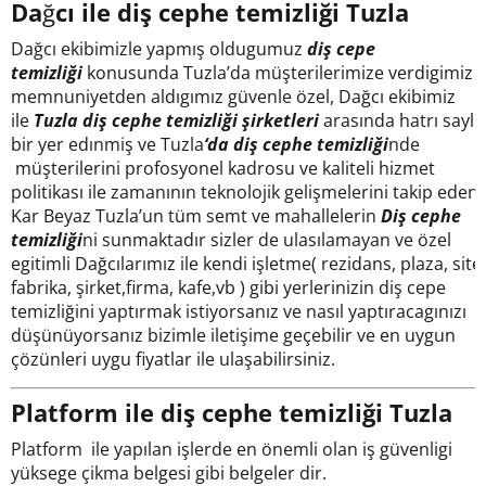
Da
ğ
cı ile diş cephe temizliği Tuzla
Dağcı ekibimizle yapmış oldugumuz
diş cepe
temizliği
konusunda Tuzla’da müşterilerimize verdigimiz
memnuniyetden aldıgımız güvenle özel, Dağcı ekibimiz
ile
Tuzla
diş cephe temizliği şirketleri
arasında hatrı saylır
bir yer edınmiş ve Tuzla
‘da diş cephe temizliği
nde
müşterilerini profosyonel kadrosu ve kaliteli hizmet
politikası ile zamanının teknolojik gelişmelerini takip eden
Kar Beyaz Tuzla’un tüm semt ve mahallelerin
Diş cephe
temizliği
ni sunmaktadır sizler de ulasılamayan ve özel
egitimli Dağcılarımız ile kendi işletme( rezidans, plaza, site,
fabrika, şirket,firma, kafe,vb ) gibi yerlerinizin diş cepe
temizliğini yaptırmak istiyorsanız ve nasıl yaptıracagınızı
düşünüyorsanız bizimle iletişime geçebilir ve en uygun
çözünleri uygu fiyatlar ile ulaşabilirsiniz.
Platform ile diş cephe temizliği Tuzla
Platform ile yapılan işlerde en önemli olan iş güvenligi
yüksege çikma belgesi gibi belgeler dir.