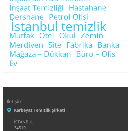
İnşaat Temizliği
Hastahane
Dershane
Petrol Ofisi
İstanbul temizlik
Mutfak
Otel
Okul
Zemin
Merdiven
Site
Fabrika
Banka
Mağaza – Dükkan
Büro – Ofis
Ev
İletişim
Karbeyaz Temizlik Şirketi
İSTANBUL
34510