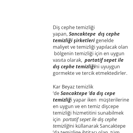
Diş cephe temizliği
yapan,
Sancaktepe
dış cephe
temizliği şirketleri
genelde
maliyet ve temizliği yapılacak olan
bölgenin temizliği için en uygun
vasıta olarak,
portatif sepet ile
dış cephe temizliği
ni uyuygun
gormekte ve tercik etmektedirler.
Kar Beyaz temizlik
‘de
Sancaktepe
’da dış cepe
temizliğ
i yapar iken müşterilerine
en uygun ve en temiz dişcepe
temizliği hizmetitini sunabilmek
için
portatif sepet ile dış cephe
temizliği
ni küllanarak Sancaktepe
’da temizlige ihtitacı olan tüm