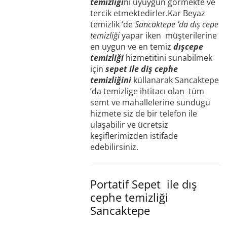
temizliği
ni uyuygun gormekte ve
tercik etmektedirler.Kar Beyaz
temizlik ‘de
Sancaktepe ’da dış cepe
temizliği
yapar iken müşterilerine
en uygun ve en temiz
dışcepe
temizliği
hizmetitini sunabilmek
için
sepet ile diş cephe
temizliğini
küllanarak Sancaktepe
’da temizlige ihtitacı olan tüm
semt ve mahallelerine sundugu
hizmete siz de bir telefon ile
ulaşabilir ve ücretsiz
keşiflerimizden istifade
edebilirsiniz.
Portatif Sepet ile dış
cephe temizliği
Sancaktepe