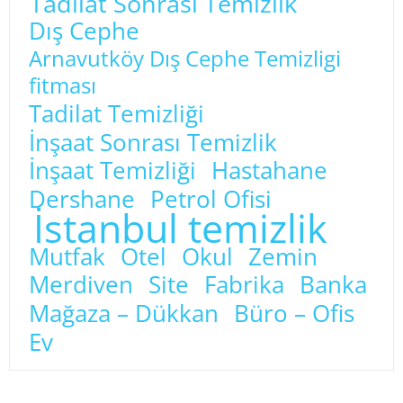
Tadilat Sonrası Temizlik
Dış Cephe
Arnavutköy Dış Cephe Temizligi
fitması
Tadilat Temizliği
İnşaat Sonrası Temizlik
İnşaat Temizliği
Hastahane
Dershane
Petrol Ofisi
İstanbul temizlik
Mutfak
Otel
Okul
Zemin
Merdiven
Site
Fabrika
Banka
Mağaza – Dükkan
Büro – Ofis
Ev