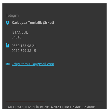
İletişim
Karbeyaz Temizlik Şirketi
İSTANBUL
34510
0530 153 98 21
0212 699 38 15
krbyz.te
mizlik@g
mail.com
KAR BEYAZ TEMİZLİK © 2013-2020 Tüm Hakları Saklıdır.