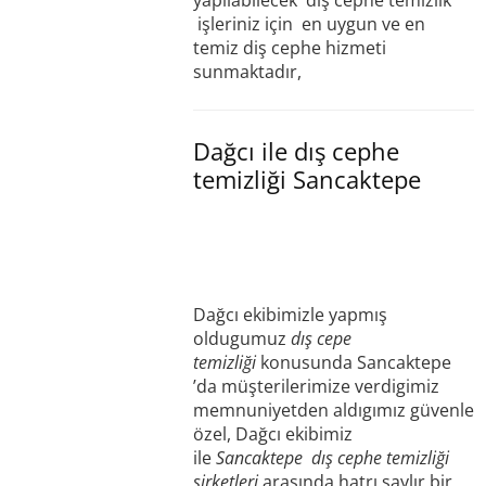
işleriniz için en uygun ve en
temiz diş cephe hizmeti
sunmaktadır,
Dağcı ile dış cephe
temizliği Sancaktepe
Dağcı ekibimizle yapmış
oldugumuz
dış cepe
temizliği
konusunda Sancaktepe
’da müşterilerimize verdigimiz
memnuniyetden aldıgımız güvenle
özel, Dağcı ekibimiz
ile
Sancaktepe
dış cephe temizliği
şirketleri
arasında hatrı saylır bir