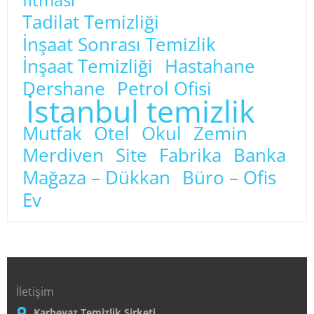
Tadilat Temizliği
İnşaat Sonrası Temizlik
İnşaat Temizliği
Hastahane
Dershane
Petrol Ofisi
İstanbul temizlik
Mutfak
Otel
Okul
Zemin
Merdiven
Site
Fabrika
Banka
Mağaza – Dükkan
Büro – Ofis
Ev
İletişim
Karbeyaz Temizlik Şirketi