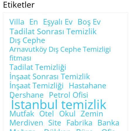
Etiketler
Villa
En
Eşyalı Ev
Boş Ev
Tadilat Sonrası Temizlik
Dış Cephe
Arnavutköy Dış Cephe Temizligi
fitması
Tadilat Temizliği
İnşaat Sonrası Temizlik
İnşaat Temizliği
Hastahane
Dershane
Petrol Ofisi
İstanbul temizlik
Mutfak
Otel
Okul
Zemin
Merdiven
Site
Fabrika
Banka