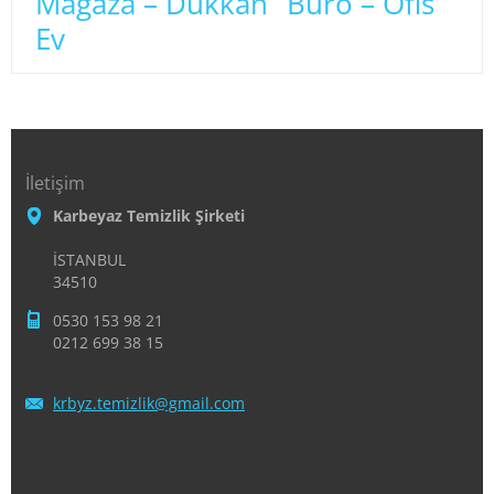
Mağaza – Dükkan
Büro – Ofis
Ev
İletişim
Karbeyaz Temizlik Şirketi
İSTANBUL
34510
0530 153 98 21
0212 699 38 15
krbyz.te
mizlik@g
mail.com