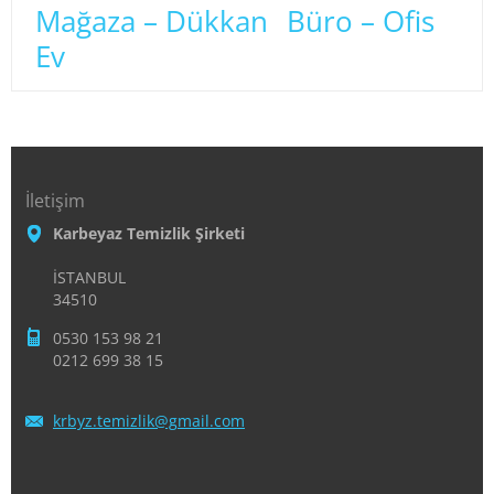
Mağaza – Dükkan
Büro – Ofis
Ev
İletişim
Karbeyaz Temizlik Şirketi
İSTANBUL
34510
0530 153 98 21
0212 699 38 15
krbyz.te
mizlik@g
mail.com