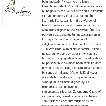
bulunmaktadır. Ayrıca siyasi ve kamu
kurumlarının İstanbul’da bulunmasından dolayı,
bu bölgede iş hanı ve iş merkezleri kurulmuştur.
Ofis ve büroların yoğunlukla bulunduğu
ilçemizde Kar beyaz Temizlik profesyonel
temizlik hizmeti sunarak iş insanlarının temiz
alanlarda çalışmasını sağlamaktadır. Özellikle
periyodik olarak sunduğumuz temizlik hizmeti
ile müşterilerimiz devamlı personel
çalıştırmaktan daha çok kar etmektedir. Çünkü
70 mt2′ye kadar olan ofislerde temizlik hizmeti
hafta 3 gün olarak gerçekleştirmekteyiz. Bu
hizmetimiz karşılığında aldığımız ücret yaklaşık
bir personelin yarım maaşından azdır. Böylece
devamlı personel çalıştırmaktan daha ekonomik
bir sonuç almaktayız. Ofis temizliği şirketleri
arasında bizi farklı yapan müşterilerimize
sunduğumuz hizmetin dışında ayrıca
ekonomik olarak da avantaj
sağlamamızdır. İstanbul,Zeytinburnu,Çırpıcı ofis
ve biro temizligi şirketi, arasında Kar beyaz
Temizlik tercih eden tüm müşterilerimize
teşekkür ederiz. Sizde bu hizmetten