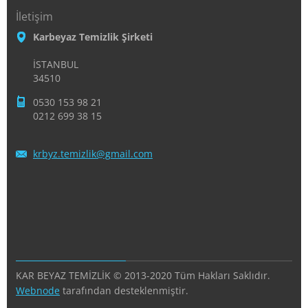
İletişim
Karbeyaz Temizlik Şirketi
İSTANBUL
34510
0530 153 98 21
0212 699 38 15
krbyz.te
mizlik@g
mail.com
KAR BEYAZ TEMİZLİK © 2013-2020 Tüm Hakları Saklıdır.
Webnode
tarafından desteklenmiştir.