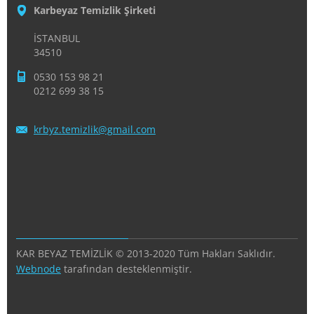
Karbeyaz Temizlik Şirketi
İSTANBUL
34510
0530 153 98 21
0212 699 38 15
krbyz.te
mizlik@g
mail.com
KAR BEYAZ TEMİZLİK © 2013-2020 Tüm Hakları Saklıdır.
Webnode
tarafından desteklenmiştir.