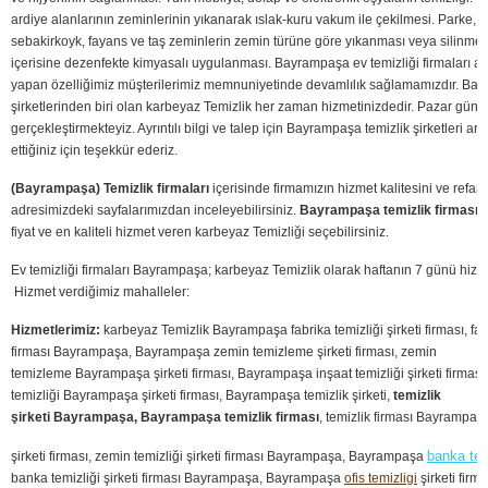
ardiye alanlarının zeminlerinin yıkanarak ıslak-kuru vakum ile çekilmesi. Parke, 
sebakirkoyk, fayans ve taş zeminlerin zemin türüne göre yıkanması veya silinmes
içerisine dezenfekte kimyasalı uygulanması. Bayrampaşa ev temizliği firmaları ara
yapan özelliğimiz müşterilerimiz memnuniyetinde devamlılık sağlamamızdır. Bay
şirketlerinden biri olan karbeyaz Temizlik her zaman hizmetinizdedir. Pazar günler
gerçekleştirmekteyiz. Ayrıntılı bilgi ve talep için Bayrampaşa temizlik şirketleri ara
ettiğiniz için teşekkür ederiz.
(Bayrampaşa) Temizlik firmaları
içerisinde firmamızın hizmet kalitesini ve refan
adresimizdeki sayfalarımızdan inceleyebilirsiniz.
Bayrampaşa temizlik firması
t
fiyat ve en kaliteli hizmet veren karbeyaz Temizliği seçebilirsiniz.
Ev temizliği firmaları Bayrampaşa; karbeyaz Temizlik olarak haftanın 7 günü hizm
Hizmet verdiğimiz mahalleler:
Hizmetlerimiz:
karbeyaz Temizlik Bayrampaşa fabrika temizliği şirketi firması, fabr
firması Bayrampaşa, Bayrampaşa zemin temizleme şirketi firması, zemin
temizleme Bayrampaşa şirketi firması, Bayrampaşa inşaat temizliği şirketi firması,
temizliği Bayrampaşa şirketi firması, Bayrampaşa temizlik şirketi,
temizlik
şirketi Bayrampaşa, Bayrampaşa temizlik firması
, temizlik firması Bayrampa
banka tem
şirketi firması, zemin temizliği şirketi firması Bayrampaşa, Bayrampaşa
banka temizliği şirketi firması Bayrampaşa, Bayrampaşa
ofis temizligi
şirketi firm