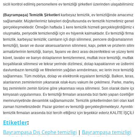
sicili kontrol edilmiş personellere ev temizliği şirketleri üzerinden ulaşabilirsiniz.
(Bayrampaşa) Temizlik Şirketleri
karbeyaz temizlik, ev temizliğinde amacımız t
sağlamaktır. Müşterilerimiz talepleri doğrultusunda ev temizlik hizmetimiz genelli
gerçekleşmektedir. Örneğin haftada 1 kere temizlik hizmeti gerçekleştirdiğimiz evl
oluşmakta, periyodik temizlendiği için ev hijyenik kalmaktadır. Ev temizliği firmal
temizlik. karbeyaz temizlik; camların içli dışlı silinmesi, pencere doğramalarının (
temizliği), tavan ve duvar aksesuarlarının silinmesi, kapı, petek ve prizlerin silin
armatürlerinin temizliği, banyo, fayans ve derz arası dezenfektesi ve yüzey temizl
küvet, lavabo ve banyo dolaplarının temizlenmesi, mutfak ince temizliği, mutfak do
boşaltılarak silinmesi ve tekrar yerinde dizilmesi, dolap kapaklarının ve üstlerinin 
davlumbazın temizliği ve filtrelerinin yağdan arındırılması, wc lerin ince temizliği 
sağlanması. Tüm mobilya, dolap ve elektronik eşyaların temizliği. Balkon, teras, k
alanlarının zeminlerinin yıkanarak ıslak-kuru vakum ile çekilmesi. Parke, marley,
taş zeminlerin zemin türüne göre yıkanması veya silinmesi. Son olarak daire içer
kimyasalı uygulanması. Ev temizliği firmaları arasında bizi farklı yapan özelliğimi
memnuniyetinde devamlılık sağlamamızdır. Temizlik şirketlerinden biri olan karb
zaman hizmetinizdedir. Pazar günleri ev temizliği gerçekleştirmekteyiz. Ayrıntılı bil
temizlik firmaları arasında bizi tercih ettiğiniz için teşekkür ederiz.
KALİTE İŞÇİLİĞ
Etiketler
:
Bayrampaşa Dış Cephe temizligi
|
Bayrampaşa temizligi