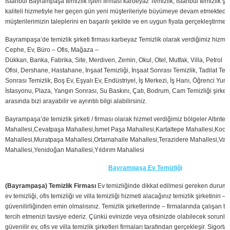
İstanbul Bayrampaşa temizlik işleri firması karbeyaz Temizlik, İstanbul temizlik şirk
kaliteli hizmetiyle her geçen gün yeni müşterileriyle büyümeye devam etmektedi
müşterilerimizin taleplerini en başarılı şekilde ve en uygun fiyata gerçekleştirmekti
Bayrampaşa’de temizlik şirketi firması karbeyaz Temizlik olarak verdiğimiz hizmet
Cephe, Ev, Büro – Ofis, Mağaza –
Dükkan, Banka, Fabrika, Site, Merdiven, Zemin, Okul, Otel, Mutfak, Villa, Petrol
Ofisi, Dershane, Hastahane, İnşaat Temizliği, İnşaat Sonrası Temizlik, Tadilat Temi
Sonrası Temizlik, Boş Ev, Eşyalı Ev, Endüstriyel, İş Merkezi, İş Hanı, Öğrenci Yurd
İstasyonu, Plaza, Yangın Sonrası, Su Baskını, Çatı, Bodrum, Cam Temizliği şirketle
arasında bizi arayabilir ve ayrıntılı bilgi alabilirsiniz.
Bayrampaşa’de temizlik şirketi / firması olarak hizmet verdiğimiz bölgeler Altıntep
Mahallesi,Cevatpaşa Mahallesi,İsmet Paşa Mahallesi,Kartaltepe Mahallesi,Koca
Mahallesi,Muratpaşa Mahallesi,Ortamahalle Mahallesi,Terazidere Mahallesi,Vat
Mahallesi,Yenidoğan Mahallesi,Yıldırım Mahallesi
Bayrampaşa Ev Temizliği
(Bayrampaşa) Temizlik Firması
Ev temizliğinde dikkat edilmesi gereken durumla
ev temizliği, ofis temizliği ve villa temizliği hizmeti alacağınız temizlik şirketinin – 
güvenilirliğinden emin olmalısınız. Temizlik şirketlerinde – firmalarında çalışan te
tercih etmenizi tavsiye ederiz. Çünkü evinizde veya ofisinizde olabilecek sorunl
güvenilir ev, ofis ve villa temizlik şirketleri firmaları tarafından gerçekleşir. Sigortal