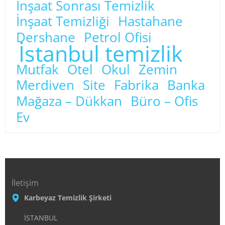
İnşaat Sonrası Temizlik
İnşaat Temizliği
Hastahane
Dershane
Petrol Ofisi
İstanbul temizlik
Mutfak
Otel
Okul
Zemin
Merdiven
Site
Fabrika
Banka
Mağaza – Dükkan
Büro – Ofis
Ev
İletişim
Karbeyaz Temizlik Şirketi
İSTANBUL