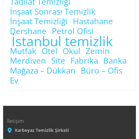
Tadilat Temizliği
İnşaat Sonrası Temizlik
İnşaat Temizliği
Hastahane
Dershane
Petrol Ofisi
İstanbul temizlik
Mutfak
Otel
Okul
Zemin
Merdiven
Site
Fabrika
Banka
Mağaza – Dükkan
Büro – Ofis
Ev
İletişim
Karbeyaz Temizlik Şirketi