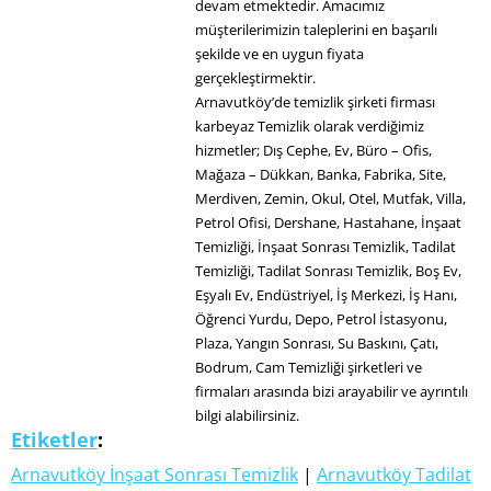
devam etmektedir. Amacımız
müşterilerimizin taleplerini en başarılı
şekilde ve en uygun fiyata
gerçekleştirmektir.
Arnavutköy’de temizlik şirketi firması
karbeyaz Temizlik olarak verdiğimiz
hizmetler; Dış Cephe, Ev, Büro – Ofis,
Mağaza – Dükkan, Banka, Fabrika, Site,
Merdiven, Zemin, Okul, Otel, Mutfak, Villa,
Petrol Ofisi, Dershane, Hastahane, İnşaat
Temizliği, İnşaat Sonrası Temizlik, Tadilat
Temizliği, Tadilat Sonrası Temizlik, Boş Ev,
Eşyalı Ev, Endüstriyel, İş Merkezi, İş Hanı,
Öğrenci Yurdu, Depo, Petrol İstasyonu,
Plaza, Yangın Sonrası, Su Baskını, Çatı,
Bodrum, Cam Temizliği şirketleri ve
firmaları arasında bizi arayabilir ve ayrıntılı
bilgi alabilirsiniz.
Etiketler
:
Arnavutköy İnşaat Sonrası Temizlik
|
Arnavutköy Tadilat