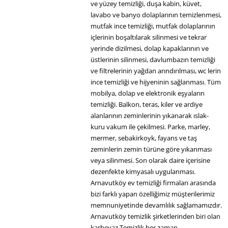
ve yüzey temizliği, duşa kabin, küvet,
lavabo ve banyo dolaplarının temizlenmesi,
mutfak ince temizliği, mutfak dolaplarının
içlerinin boşaltılarak silinmesi ve tekrar
yerinde dizilmesi, dolap kapaklarının ve
üstlerinin silinmesi, davlumbazın temizliği
ve filtrelerinin yağdan arındırılması, wc lerin
ince temizliği ve hijyeninin sağlanması. Tüm
mobilya, dolap ve elektronik eşyaların
temizliği. Balkon, teras, kiler ve ardiye
alanlarının zeminlerinin yıkanarak ıslak-
kuru vakum ile çekilmesi. Parke, marley,
mermer, sebakirkoyk, fayans ve taş
zeminlerin zemin türüne göre yıkanması
veya silinmesi. Son olarak daire içerisine
dezenfekte kimyasalı uygulanması.
Arnavutköy ev temizliği firmaları arasında
bizi farklı yapan özelliğimiz müşterilerimiz
memnuniyetinde devamlılık sağlamamızdır.
Arnavutköy temizlik şirketlerinden biri olan
karbeyaz Temizlik her zaman