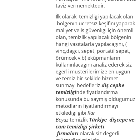
taviz vermemektedir.
İlk olarak temizligi yapılacak olan
bölgenın ucretsız keşifinı yaparak
maliyet ve is güvenlıgı için önemli
olan, temizlik yapılacak bölgenin
hangi vasıtalarla yapılacagını, (
vinç,dagcı, sepet, portatif sepet,
örümcek v.b) eküpmanların
kullanınlacagını analiz ederek siz
egerli musterilerimize en uygun
ve temiz bir sekilde hizmet
sunmayı hedefleriz.
diş cephe
temizligi
nde fiyatlandırma
konusunda bu saymış oldugumuz
metodların fiyatlandırmayı
etkıledıgı gibi
Kar
Beyaz
temizlik
Türkiye dişcepe ve
cam temizligi şirketi
,
firmaları
olarak siz degerli