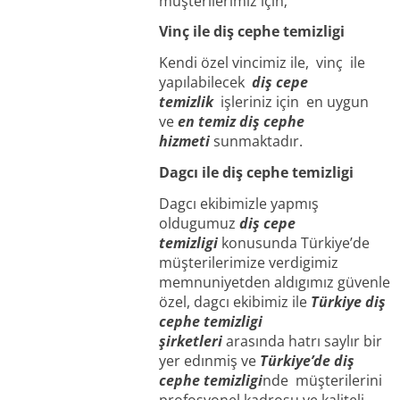
müşterilerimiz için;
Vinç ile diş cephe temizligi
Kendi özel vincimiz ile, vinç ile
yapılabilecek
diş cepe
temizlik
işleriniz için en uygun
ve
en temiz diş cephe
hizmeti
sunmaktadır.
Dagcı ile diş cephe temizligi
Dagcı ekibimizle yapmış
oldugumuz
diş cepe
temizligi
konusunda Türkiye’de
müşterilerimize verdigimiz
memnuniyetden aldıgımız güvenle
özel, dagcı ekibimiz ile
Türkiye diş
cephe temizligi
şirketleri
arasında hatrı saylır bir
yer edınmiş ve
Türkiye’de diş
cephe temizligi
nde müşterilerini
profosyonel kadrosu ve kaliteli