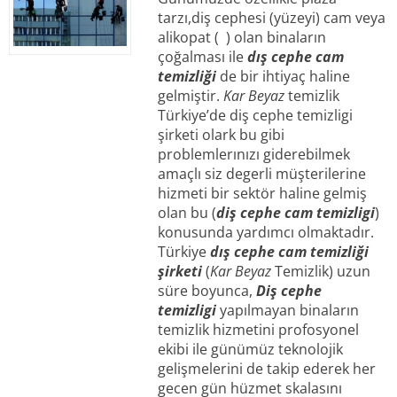
tarzı,diş cephesi (yüzeyi) cam veya
alikopat ( ) olan binaların
çoğalması ile
dış cephe cam
temizliği
de bir ihtiyaç haline
gelmiştir.
Kar Beyaz
temizlik
Türkiye’de diş cephe temizligi
şirketi olark bu gibi
problemlerınızı giderebilmek
amaçlı siz degerli müşterilerine
hizmeti bir sektör haline gelmiş
olan bu (
diş cephe cam temizligi
)
konusunda yardımcı olmaktadır.
Türkiye
dış cephe cam temizliği
şirketi
(
Kar Beyaz
Temizlik) uzun
süre boyunca,
Diş cephe
temizligi
yapılmayan binaların
temizlik hizmetini profosyonel
ekibi ile günümüz teknolojik
gelişmelerini de takip ederek her
gecen gün hüzmet skalasını