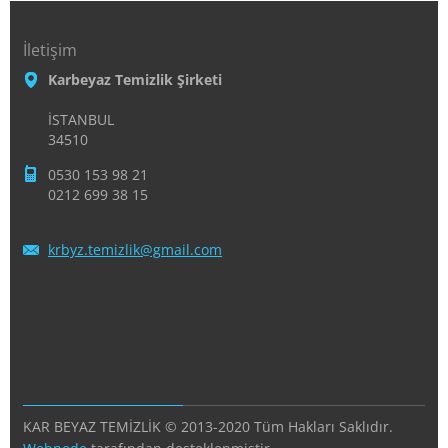
İletişim
Karbeyaz Temizlik Şirketi
İSTANBUL
34510
0530 153 98 21
0212 699 38 15
krbyz.te
mizlik@g
mail.com
KAR BEYAZ TEMİZLİK © 2013-2020 Tüm Hakları Saklıdır.