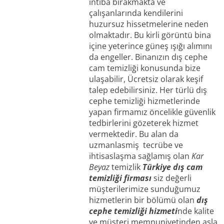
intiba bırakmakta ve
çalışanlarında kendilerini
huzursuz hissetmelerine neden
olmaktadır. Bu kirli görüntü bina
içine yeterince güneş ışığı alımını
da engeller. Binanızın dış cephe
cam temizliği konusunda bize
ulaşabilir, Ücretsiz olarak keşif
talep edebilirsiniz. Her türlü dış
cephe temizliği hizmetlerinde
yapan firmamız öncelikle güvenlik
tedbirlerini gözeterek hizmet
vermektedir. Bu alan da
uzmanlasmiş tecrübe ve
ihtisaslaşma sağlamış olan
Kar
Beyaz
temizlik
Türkiye dış cam
temizliği firması
siz değerli
müşterilerimize sunduğumuz
hizmetlerin bir bölümü olan
dış
cephe temizliği hizmeti
nde kalite
ve müşteri memnuniyetinden asla